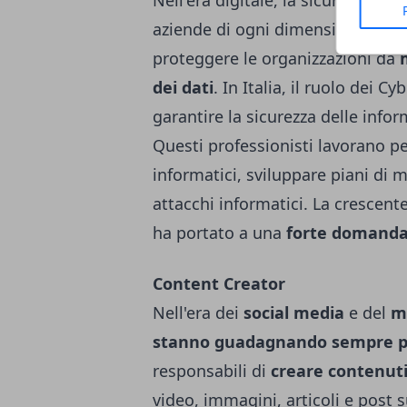
Nell'era digitale, la sicurezza inf
aziende di ogni dimensione. I
Cy
proteggere le organizzazioni da
m
dei dati
. In Italia, il ruolo dei 
garantire la sicurezza delle inform
Questi professionisti lavorano per
informatici, sviluppare piani di m
attacchi informatici. La crescent
ha portato a una
forte
domand
Content Creator
Nell'era dei
social
media
e del
m
stanno guadagnando sempre p
responsabili di
creare contenuti 
video, immagini, articoli e post s