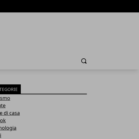
Cerca
TEGORIE
ismo
ute
e di casa
ok
nologia
i