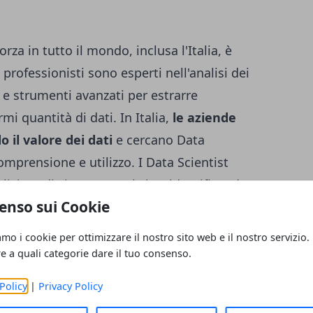
rza in tutto il mondo, inclusa l'Italia, è
professionisti sono esperti nell'analisi dei
i e strumenti avanzati per estrarre
mi quantità di dati. In Italia,
le aziende
il valore dei dati
e cercano Data
comprensione e utilizzo. I Data Scientist
isi predittive e prescrittive, identificando
enso sui Cookie
dati aziendali. Queste informazioni possono
sioni strategiche, migliorare l'efficienza
amo i cookie per ottimizzare il nostro sito web e il nostro servizio.
ovi prodotti e servizi.
re a quali categorie dare il tuo consenso.
Policy
|
Privacy Policy