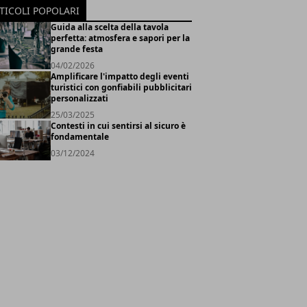
TICOLI POPOLARI
Guida alla scelta della tavola
perfetta: atmosfera e sapori per la
grande festa
04/02/2026
Amplificare l'impatto degli eventi
turistici con gonfiabili pubblicitari
personalizzati
25/03/2025
Contesti in cui sentirsi al sicuro è
fondamentale
03/12/2024