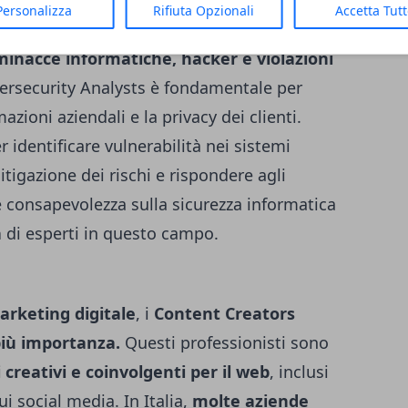
ormatica è diventata una priorità critica per
Personalizza
Rifiuta Opzionali
Accetta Tut
bersecurity
Analysts
sono responsabili di
inacce informatiche, hacker e violazioni
Cybersecurity Analysts è fondamentale per
azioni aziendali e la privacy dei clienti.
 identificare vulnerabilità nei sistemi
itigazione dei rischi e rispondere agli
e consapevolezza sulla sicurezza informatica
a
di esperti in questo campo.
arketing
digitale
, i
Content Creators
iù importanza.
Questi professionisti sono
creativi e coinvolgenti per il web
, inclusi
ui social media. In Italia,
molte aziende