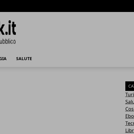
GIA
SALUTE
CA
Tur
Sal
Cos
Ebo
Tec
Libr