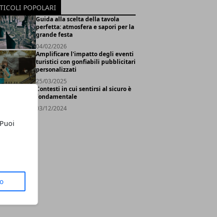
TICOLI POPOLARI
Guida alla scelta della tavola
perfetta: atmosfera e sapori per la
grande festa
04/02/2026
Amplificare l'impatto degli eventi
turistici con gonfiabili pubblicitari
personalizzati
25/03/2025
Contesti in cui sentirsi al sicuro è
fondamentale
03/12/2024
 Puoi
to