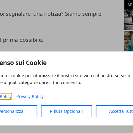
AR
i segnalarci una notizia? Siamo sempre
l prima possibile.
ampa
enso sui Cookie
 evento da segnalare? Inviaci tutti i
amo i cookie per ottimizzare il nostro sito web e il nostro servizio.
on oggetto "Nome Citta - Segnalazione"
re a quali categorie dare il tuo consenso.
nalazione.
Policy
|
Privacy Policy
antenere il sito sempre aggiornato.
Personalizza
Rifiuta Opzionali
Accetta Tut