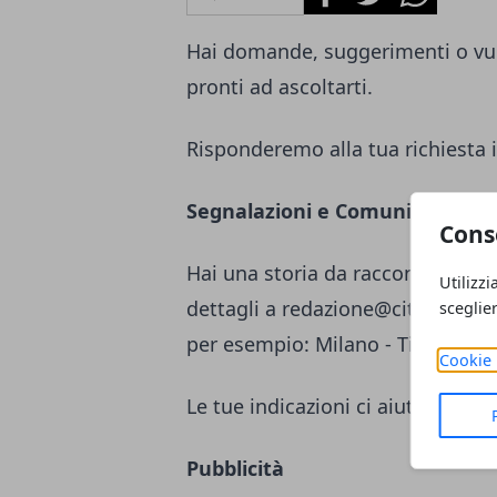
Hai domande, suggerimenti o vuo
pronti ad ascoltarti.
Risponderemo alla tua richiesta i
Segnalazioni e Comunicati st
Cons
Hai una storia da raccontare o un
Utilizzi
dettagli a
redazione@citta365.it
c
sceglie
per esempio: Milano - Titolo Seg
Cookie 
Le tue indicazioni ci aiutano a m
Pubblicità