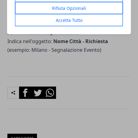
community nelle nostre iniziative.
Rifiuta Opzionali
Accetta Tutto
Vuoi contattare la redazione?
Scrivi a
redazione@citta365.it
Indica nell'oggetto:
Nome Città - Richiesta
(esempio: Milano - Segnalazione Evento)
Facebook
Twitter
Whatsapp