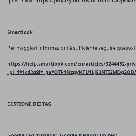
questo link:
https://privacy.microsoft.com/it-it/priv
Smartlook
Per maggiori informazioni è sufficiente seguire questo l
https://help.smartlook.com/en/articles/3244452-priv
_gl=1*1cd2q8l*_ga*OTk1NzgyNTU1LjE2NTI3MDg2O
GESTIONE DEI TAG
Google Tag manager (Google Ireland Limited)