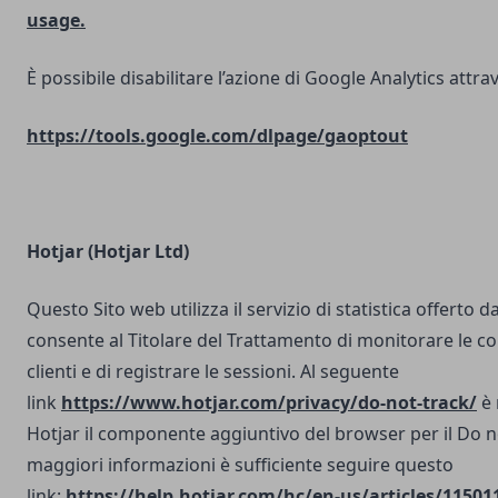
usage.
È possibile disabilitare l’azione di Google Analytics attrav
https://tools.google.com/dlpage/gaoptout
Hotjar (Hotjar Ltd)
Questo Sito web utilizza il servizio di statistica offerto d
consente al Titolare del Trattamento di monitorare le co
clienti e di registrare le sessioni. Al seguente
link
https://www.hotjar.com/privacy/do-not-track/
è 
Hotjar il componente aggiuntivo del browser per il Do n
maggiori informazioni è sufficiente seguire questo
link:
https://help.hotjar.com/hc/en-us/articles/11501