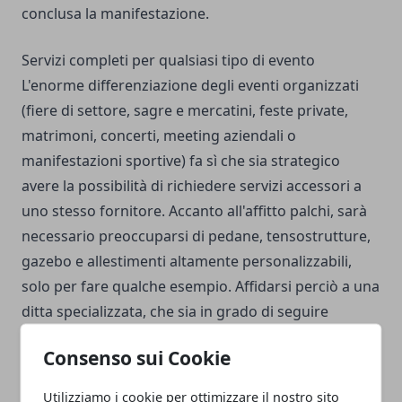
conclusa la manifestazione.
Servizi completi per qualsiasi tipo di evento
L'enorme differenziazione degli eventi organizzati
(fiere di settore, sagre e mercatini, feste private,
matrimoni, concerti, meeting aziendali o
manifestazioni sportive) fa sì che sia strategico
avere la possibilità di richiedere servizi accessori a
uno stesso fornitore. Accanto all'affitto palchi, sarà
necessario preoccuparsi di pedane, tensostrutture,
gazebo e allestimenti altamente personalizzabili,
solo per fare qualche esempio. Affidarsi perciò a una
ditta specializzata, che sia in grado di seguire
l'organizzazione di un'iniziativa a 360°, si rivelerà un
Consenso sui Cookie
risparmio economico e di tempi, oltre a garantire
una visione completa del tutto da parte di
Utilizziamo i cookie per ottimizzare il nostro sito