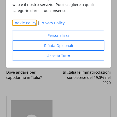
professionisti del settore.
web e il nostro servizio. Puoi scegliere a quali
categorie dare il tuo consenso.
Cookie Policy
|
Privacy Policy
Personalizza
Facebook
Twitter
Whatsapp
Rifiuta Opzionali
Accetta Tutto
Articolo Precedente
Articolo Successivo
Dove andare per
In Italia le immatricolazioni
capodanno in Italia?
sono scese del 19,5% nel
2020