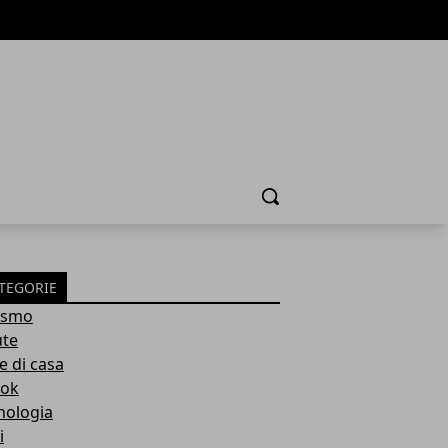
Cerca
TEGORIE
ismo
ute
e di casa
ok
nologia
i