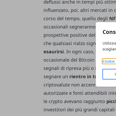
deflussi anche in tempi più ottim
influenzato, poi, altri mercati in 
corso del tempo, quello degli
NF
occasionali segneranno mai un rie
Cons
prospettive positive delle cripto
che qualsiasi rialzo significativo
Utilizzi
sceglie
esaurirsi
. In ogni caso, gli enti 
occasionale del Bitcoin all’interno
Cookie 
segnali di ripresa più o meno sig
segnare un
rientro in trend
. Ad
criptovalute non accenna a ferma
autorizzate e fonti attendibili int
le crypto avevano raggiunto
picc
investitori dei più grandi capitali