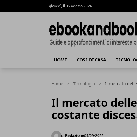
giovedì, il 06 agosto 2026
ebookandbook.it
HOME
COSE DI CASA
TECNOLO
Home
Tecnologia
Il mercato dell
Il mercato delle
costante disces
di
Redazione
04/09/2022