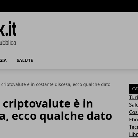
GIA
SALUTE
e criptovalute è in costante discesa, ecco qualche dato
CA
Tur
 criptovalute è in
Sal
a, ecco qualche dato
Cos
Ebo
Tec
Libr