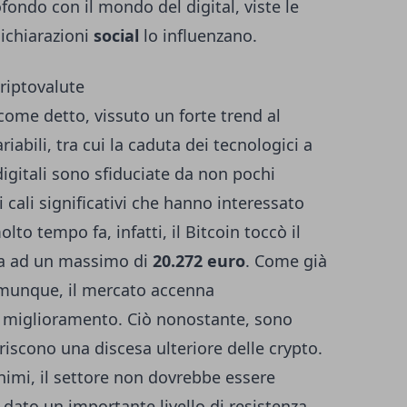
fondo con il mondo del digital, viste le
ichiarazioni
social
lo influenzano.
criptovalute
 come detto, vissuto un forte trend al
iabili, tra cui la caduta dei tecnologici a
digitali sono sfiduciate da non pochi
 di cali significativi che hanno interessato
lto tempo fa, infatti, il Bitcoin toccò il
sta ad un massimo di
20.272 euro
. Come già
munque, il mercato accenna
i miglioramento. Ciò nonostante, sono
iscono una discesa ulteriore delle crypto.
nimi, il settore non dovrebbe essere
, dato un importante livello di resistenza