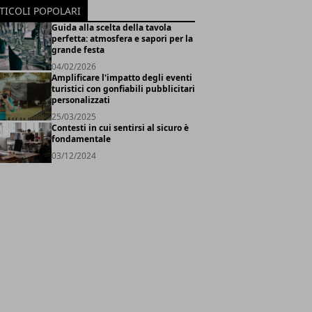
TICOLI POPOLARI
Guida alla scelta della tavola
perfetta: atmosfera e sapori per la
grande festa
04/02/2026
Amplificare l'impatto degli eventi
turistici con gonfiabili pubblicitari
personalizzati
25/03/2025
Contesti in cui sentirsi al sicuro è
fondamentale
03/12/2024