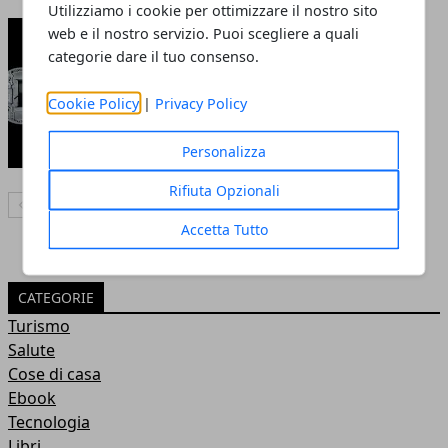
Utilizziamo i cookie per ottimizzare il nostro sito
Il mercato delle
web e il nostro servizio. Puoi scegliere a quali
criptovalute è in costante
categorie dare il tuo consenso.
discesa, ecco qualche dato
Cookie Policy
|
Privacy Policy
04 set 2022
Personalizza
Rifiuta Opzionali
Articolo Precedente
Articolo Successivo
Accetta Tutto
CATEGORIE
Turismo
Salute
Cose di casa
Ebook
Tecnologia
Libri